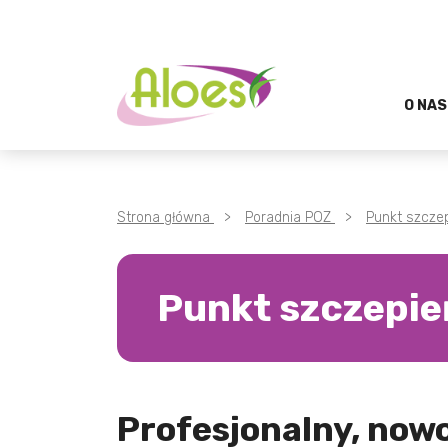
TREŚĆ
MENU GŁÓWNE
KONTAKT
WYSZUKIWARKA
O NAS
Strona główna
>
Poradnia POZ
>
Punkt szcze
Punkt szczepie
Profesjonalny, now