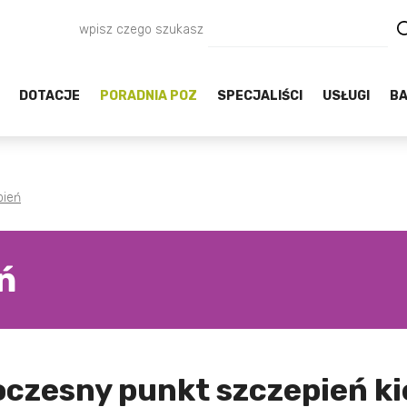
wpisz czego szukasz
DOTACJE
PORADNIA POZ
SPECJALIŚCI
USŁUGI
BA
pień
ń
oczesny punkt szczepień k