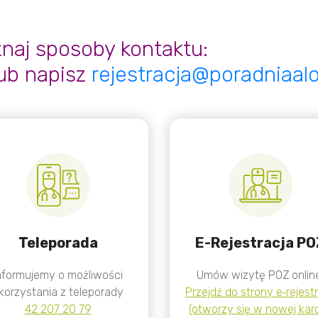
naj sposoby kontaktu:
ub napisz
rejestracja@poradniaalo
Teleporada
E-Rejestracja PO
nformujemy o możliwości
Umów wizytę POZ onlin
korzystania z teleporady
Przejdź do strony e‑rejestr
42 207 20 79
(otworzy się w nowej karc