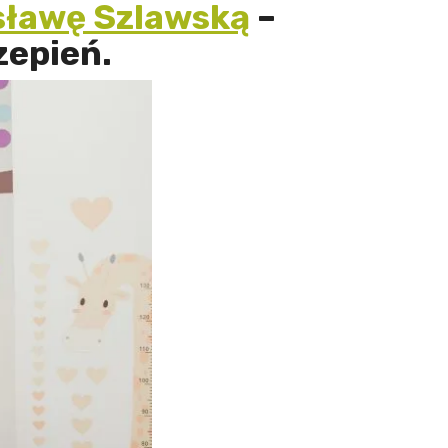
sławę Szlawską
–
zepień.