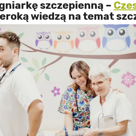
gniarkę szczepienną –
Cze
zeroką wiedzą na temat szc