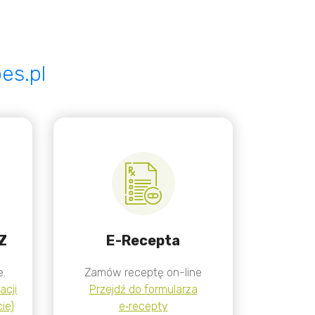
es.pl
Z
E-Recepta
e.
Zamów receptę on-line
acji
Przejdź do formularza
ie)
e‑recepty