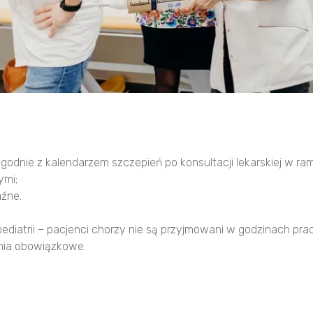
odnie z kalendarzem szczepień po konsultacji lekarskiej w ra
ymi;
aźne.
diatrii – pacjenci chorzy nie są przyjmowani w godzinach pr
nia obowiązkowe.