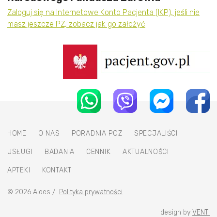
Zaloguj się na Internetowe Konto Pacjenta (IKP), jeśli nie
masz jeszcze PZ, zobacz jak go założyć
HOME
O NAS
PORADNIA POZ
SPECJALIŚCI
USŁUGI
BADANIA
CENNIK
AKTUALNOŚCI
APTEKI
KONTAKT
© 2026 Aloes
/
Polityka prywatności
design by
VENTI