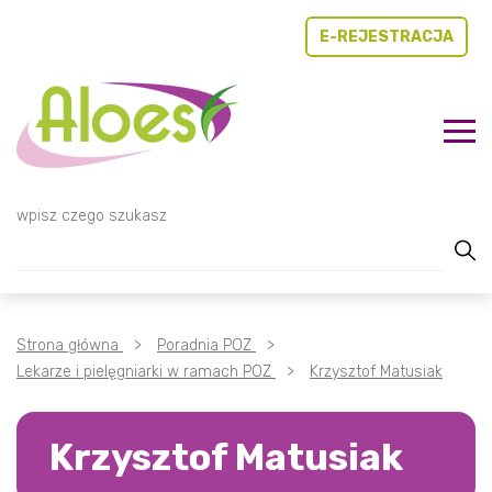
E-REJESTRACJA
TREŚĆ
MENU GŁÓWNE
KONTAKT
WYSZUKIWARKA
wpisz czego szukasz
Strona główna
>
Poradnia POZ
>
Lekarze i pielęgniarki w ramach POZ
>
Krzysztof Matusiak
Krzysztof Matusiak